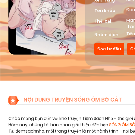
Xếp hạng
Đan
Tên khác
Ma
Thể loại
Lã
Tiệ
Nhóm dịch
Đọc từ đầu
C
NỘI DUNG TRUYỆN SÓNG ÔM BỜ CÁT
Chào mừng bạn đến với kho truyện Tiệm Sách Nhỏ – thế giới 
Hôm nay, chúng tôi hân hoan giới thiệu đến bạn
SÓNG ÔM BỜ
Tại tiemsachnho, mỗi trang truyện là một hành trình – nơi 