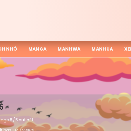
CH NHỎ
MANGA
MANHWA
MANHUA
XE
5
rage
5
/
5
out of
1
 it has 1847 views