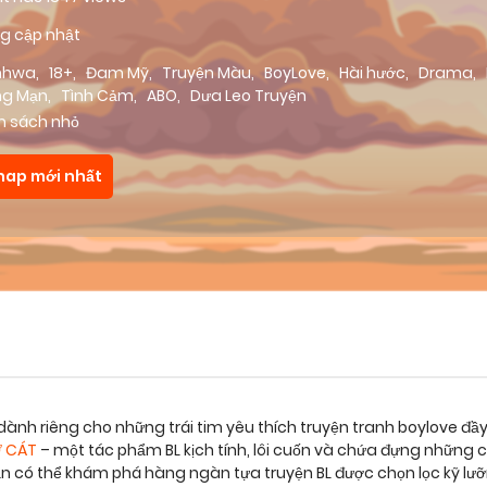
g cập nhật
nhwa
,
18+
,
Đam Mỹ
,
Truyện Màu
,
BoyLove
,
Hài hước
,
Drama
,
ng Mạn
,
Tình Cảm
,
ABO
,
Dưa Leo Truyện
m sách nhỏ
hap mới nhất
dành riêng cho những trái tim yêu thích truyện tranh boylove đầ
 CÁT
– một tác phẩm BL kịch tính, lôi cuốn và chứa đựng những
bạn có thể khám phá hàng ngàn tựa truyện BL được chọn lọc kỹ lư