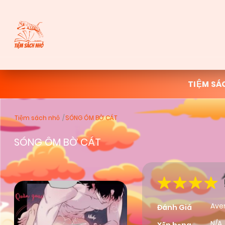
TIỆM SÁ
Tiệm sách nhỏ
SÓNG ÔM BỜ CÁT
SÓNG ÔM BỜ CÁT
Ave
Đánh Giá
N/A,