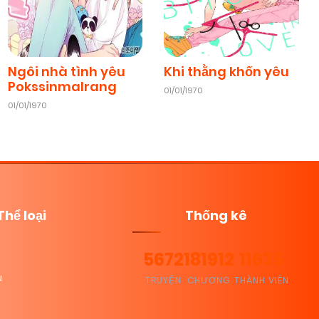
Ngôi nhà tình yêu
Khi thằng khốn yêu
Pokssinmalrang
01/01/1970
01/01/1970
Thể loại
Thống kê
5672
181912
11635
u
TRUYỆN
CHƯƠNG
THÀNH VIÊN