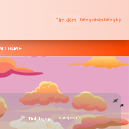
Tìm kiếm
Đăng nhập
Đăng ký
M THÊM ▸
completed
Tình trạng