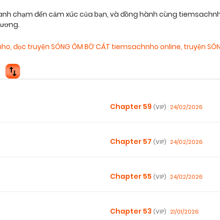
nh chạm đến cảm xúc của bạn, và đồng hành cùng tiemsachnho.o
hương.
nho
,
đọc truyện SÓNG ÔM BỜ CÁT tiemsachnho online
,
truyện SÓ
Chapter 59
24/02/2026
(VIP)
Chapter 57
24/02/2026
(VIP)
Chapter 55
24/02/2026
(VIP)
Chapter 53
21/01/2026
(VIP)