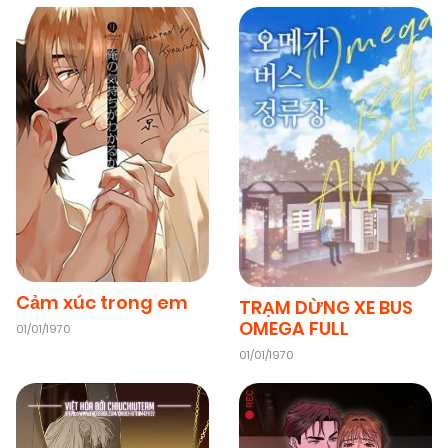
Cảm xúc trong em
TRẠM DỪNG XE BUS
OMEGA FULL
01/01/1970
01/01/1970