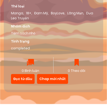
Thể loại
Manga
,
18+
,
Đam Mỹ
,
BoyLove
,
Lãng Mạn
,
Dưa
Leo Truyện
Nhóm dịch
Tiệm sách nhỏ
Tình trạng
completed
0 Bình luận
0 Theo dõi
Đọc từ đầu
Chap mới nhất