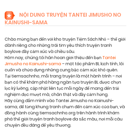
NỘI DUNG TRUYỆN TANTEI JIMUSHO NO
KAINUSHI-SAMA
Chào mừng bạn đến với kho truyện Tiệm Sách Nhỏ – thế giới
dành riêng cho những trái tim yêu thích truyện tranh
boylove đầy cảm xúc và chiều sâu.
Hôm nay, chúng tôi hân hoan giới thiệu đến bạn
Tantei
Jimusho no Kainushi-sama
– một tác phẩm BL kịch tính, lôi
cuốn và chứa đựng những cung bậc cảm xúc khó quên.
Tại tiemsachnho, mỗi trang truyện là một hành trình – nơi
bạn có thể khám phá hàng ngàn tựa truyện BL được chọn
lọc kỹ lưỡng, cập nhật liên tục mỗi ngày để mang đến trải
nghiệm đọc mượt mà, chân thật và đầy cảm hứng.
Hãy cùng đắm mình vào Tantei Jimusho no Kainushi-
sama, để từng khung tranh chạm đến cảm xúc của bạn, và
đồng hành cùng tiemsachnho.org trên hành trình khám
phá thế giới truyện tranh boylove đa sắc màu, nơi mỗi câu
chuyện đều đáng để yêu thương.