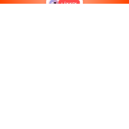
S
T
LẤY KEY
Signal: chauchau774.74
Liên kết nhanh
Manga
Manhwa
Manhua
Truyện theo dõi
Thể loại
Manhwa