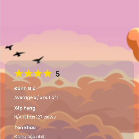
5
Đánh Giá
Average
5
/
5
out of
1
Xếp hạng
N/A, it has 127 views
Tên khác
Đang cập nhật