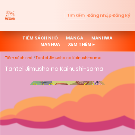
Đăng nhập
Đăng ký
Tìm kiếm
TIỆM SÁCH NHỎ
MANGA
MANHWA
MANHUA
XEM THÊM ▸
Tiệm sách nhỏ
Tantei Jimusho no Kainushi-sama
Tantei Jimusho no Kainushi-sama