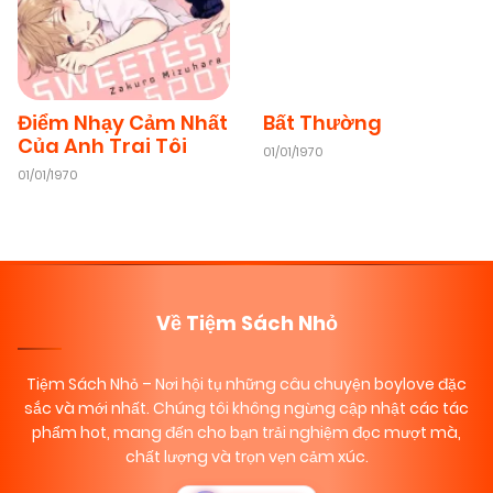
Điểm Nhạy Cảm Nhất
Bất Thường
Của Anh Trai Tôi
01/01/1970
01/01/1970
Về Tiệm Sách Nhỏ
Tiệm Sách Nhỏ
– Nơi hội tụ những câu chuyện boylove đặc
sắc và mới nhất. Chúng tôi không ngừng cập nhật các tác
phẩm hot, mang đến cho bạn trải nghiệm đọc mượt mà,
chất lượng và trọn vẹn cảm xúc.