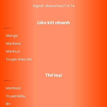
Signal: chauchau774.74
Liên kết nhanh
Manga
Manhwa
Manhua
Truyện theo dõi
Thể loại
Manhwa
Truyện Màu
18+