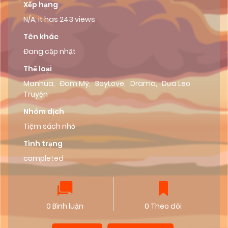
Xếp hạng
N/A, it has 243 views
Tên khác
Đang cập nhật
Thể loại
Manhua
,
Đam Mỹ
,
BoyLove
,
Drama
,
Dưa Leo
Truyện
Nhóm dịch
Tiệm sách nhỏ
Tình trạng
completed
0 Bình luận
0 Theo dõi