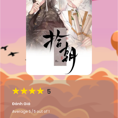
5
Đánh Giá
Average
5
/
5
out of
1