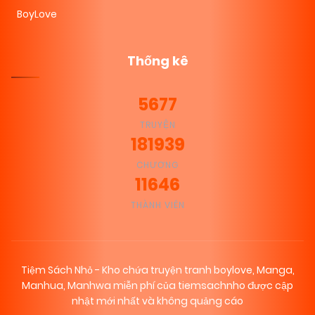
BoyLove
Thống kê
5677
TRUYỆN
181939
CHƯƠNG
11646
THÀNH VIÊN
Tiệm Sách Nhỏ - Kho chứa truyện tranh boylove, Manga,
Manhua, Manhwa miễn phí của tiemsachnho được cập
nhật mới nhất và không quảng cáo