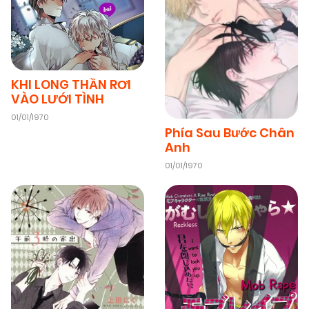
KHI LONG THẦN RƠI
VÀO LƯỚI TÌNH
01/01/1970
Phía Sau Bước Chân
Anh
01/01/1970