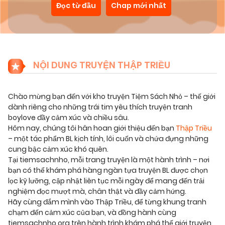
Đọc từ đầu
Chap mới nhất
NỘI DUNG TRUYỆN THẬP TRIỀU
Chào mừng bạn đến với kho truyện Tiệm Sách Nhỏ – thế giới
dành riêng cho những trái tim yêu thích truyện tranh
boylove đầy cảm xúc và chiều sâu.
Hôm nay, chúng tôi hân hoan giới thiệu đến bạn
Thập Triều
– một tác phẩm BL kịch tính, lôi cuốn và chứa đựng những
cung bậc cảm xúc khó quên.
Tại tiemsachnho, mỗi trang truyện là một hành trình – nơi
bạn có thể khám phá hàng ngàn tựa truyện BL được chọn
lọc kỹ lưỡng, cập nhật liên tục mỗi ngày để mang đến trải
nghiệm đọc mượt mà, chân thật và đầy cảm hứng.
Hãy cùng đắm mình vào Thập Triều, để từng khung tranh
chạm đến cảm xúc của bạn, và đồng hành cùng
tiemsachnho.org trên hành trình khám phá thế giới truyện