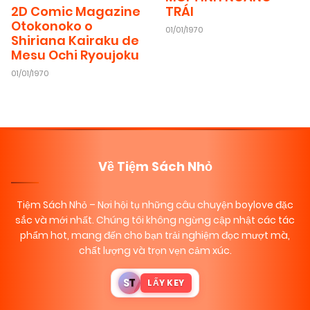
TRÁI
2D Comic Magazine
Otokonoko o
01/01/1970
Shiriana Kairaku de
Mesu Ochi Ryoujoku
01/01/1970
Về Tiệm Sách Nhỏ
Tiệm Sách Nhỏ
– Nơi hội tụ những câu chuyện boylove đặc
sắc và mới nhất. Chúng tôi không ngừng cập nhật các tác
phẩm hot, mang đến cho bạn trải nghiệm đọc mượt mà,
chất lượng và trọn vẹn cảm xúc.
S
T
LẤY KEY