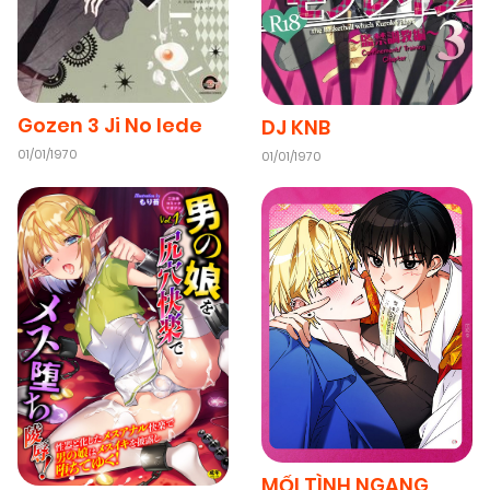
Gozen 3 Ji No Iede
DJ KNB
01/01/1970
01/01/1970
MỐI TÌNH NGANG