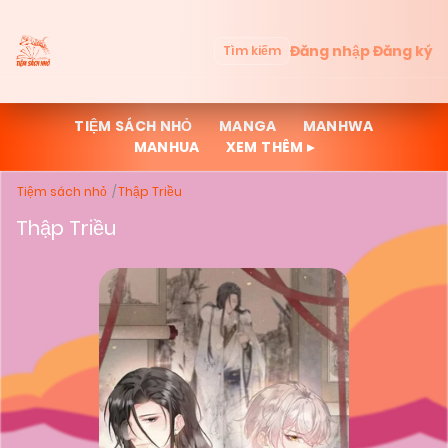
Đăng nhập
Đăng ký
Tìm kiếm
TIỆM SÁCH NHỎ
MANGA
MANHWA
MANHUA
XEM THÊM ▸
Tiệm sách nhỏ
Thập Triều
Thập Triều