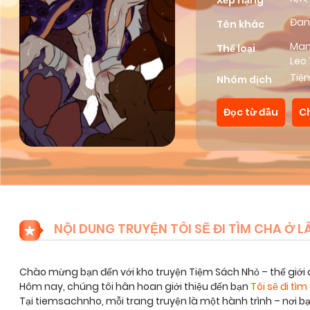
Xếp hạng
Đan
Tên khác
Ma
Thể loại
Leo
Tiệ
Nhóm dịch
Đọc từ đầu
C
NỘI DUNG TRUYỆN TÔI SẼ ĐI TÌM CHA Ở 
Chào mừng bạn đến với kho truyện Tiệm Sách Nhỏ – thế giới 
Hôm nay, chúng tôi hân hoan giới thiệu đến bạn
Tôi sẽ đi tì
Tại tiemsachnho, mỗi trang truyện là một hành trình – nơi 