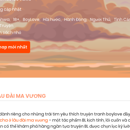
g cập nhật
nhwa
,
18+
,
BoyLove
,
Hài hước
,
Hành Động
,
Người Thú
,
Tình C
 Truyện
m sách nhỏ
hap mới nhất
LÂU ĐÀI MA VƯƠNG
dành riêng cho những trái tim yêu thích truyện tranh boylove đầ
m cha ở lâu đài ma vương
– một tác phẩm BL kịch tính, lôi cuốn 
bạn có thể khám phá hàng ngàn tựa truyện BL được chọn lọc kỹ lư