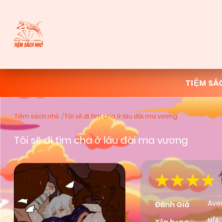
TIỆM SÁ
Tiệm sách nhỏ
Tôi sẽ đi tìm cha ở lâu đài ma vương
Tôi sẽ đi tìm cha ở lâu đài ma vương
Ave
Đánh Giá
N/A,