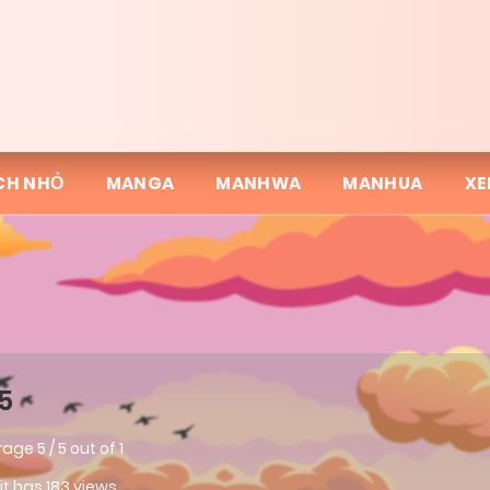
CH NHỎ
MANGA
MANHWA
MANHUA
XE
5
rage
5
/
5
out of
1
 it has 183 views