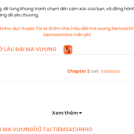
g, để từng khung tranh chạm đến cảm xúc của bạn, và đồng hành
áng để yêu thương.
chnho
,
đọc truyện Tôi sẽ đi tìm cha ở lâu đài ma vương tiemsach
tiemsachnho miễn phí
Ở LÂU ĐÀI MA VƯƠNG
Chapter 2
03/01/2026
(VIP)
Xem thêm
ĐÀI MA VƯƠNG(
0
) TẠI TIEMSACHNHO