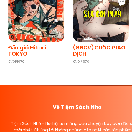
Đấu giá Hikari
(GĐCV) CUỘC GIAO
TOKYO
DỊCH
01/01/1970
01/01/1970
Về Tiệm Sách Nhỏ
Tiệm Sách Nhỏ
– Nơi hội tụ những câu chuyện boylove đặc 
mới nhất. Chúng tôi không ngừng cập nhật các tác phẩm 