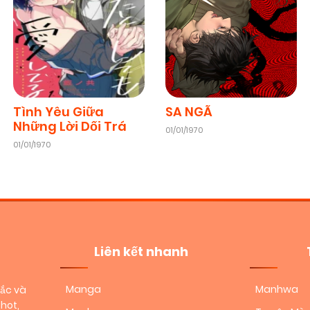
Tình Yêu Giữa
SA NGÃ
Những Lời Dối Trá
01/01/1970
01/01/1970
Liên kết nhanh
Manga
Manhwa
sắc và
hot,