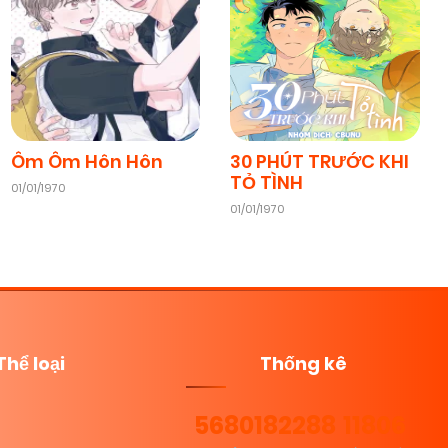
Ôm Ôm Hôn Hôn
30 PHÚT TRƯỚC KHI
TỎ TÌNH
01/01/1970
01/01/1970
Thể loại
Thống kê
5680
182288
11806