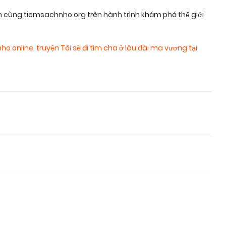
 cùng tiemsachnho.org trên hành trình khám phá thế giới
nho online
,
truyện Tôi sẽ đi tìm cha ở lâu đài ma vương tại