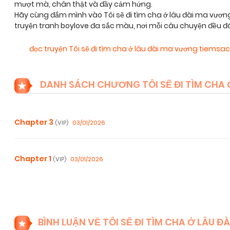
mượt mà, chân thật và đầy cảm hứng.
Hãy cùng đắm mình vào Tôi sẽ đi tìm cha ở lâu đài ma vươn
truyện tranh boylove đa sắc màu, nơi mỗi câu chuyện đều đ
đọc truyện Tôi sẽ đi tìm cha ở lâu đài ma vương tiemsa
DANH SÁCH CHƯƠNG TÔI SẼ ĐI TÌM CHA 
Chapter 3
03/01/2026
(VIP)
Chapter 1
03/01/2026
(VIP)
BÌNH LUẬN VỀ TÔI SẼ ĐI TÌM CHA Ở LÂU 