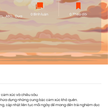
0 Bình luận
0 Theo dõi
ảm
,
ABO
,
Dưa
y cảm xúc và chiều sâu.
và chứa đựng những cung bậc cảm xúc khó quên.
ỡng, cập nhật liên tục mỗi ngày để mang đến trải nghiệm đọc