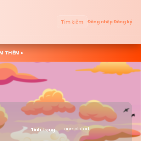
Tìm kiếm
Đăng nhập
Đăng ký
M THÊM ▸
completed
Tình trạng