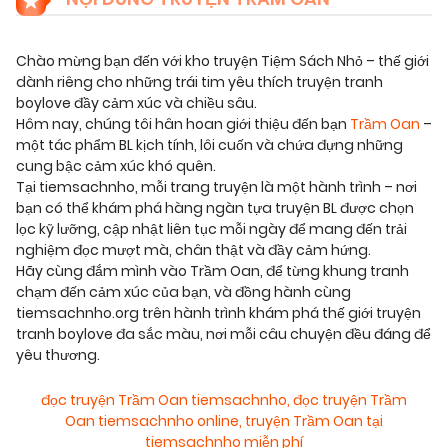
Chào mừng bạn đến với kho truyện Tiệm Sách Nhỏ – thế giới
dành riêng cho những trái tim yêu thích truyện tranh
boylove đầy cảm xúc và chiều sâu.
Hôm nay, chúng tôi hân hoan giới thiệu đến bạn
Trầm Oan
–
một tác phẩm BL kịch tính, lôi cuốn và chứa đựng những
cung bậc cảm xúc khó quên.
Tại tiemsachnho, mỗi trang truyện là một hành trình – nơi
bạn có thể khám phá hàng ngàn tựa truyện BL được chọn
lọc kỹ lưỡng, cập nhật liên tục mỗi ngày để mang đến trải
nghiệm đọc mượt mà, chân thật và đầy cảm hứng.
Hãy cùng đắm mình vào Trầm Oan, để từng khung tranh
chạm đến cảm xúc của bạn, và đồng hành cùng
tiemsachnho.org trên hành trình khám phá thế giới truyện
tranh boylove đa sắc màu, nơi mỗi câu chuyện đều đáng để
yêu thương.
đọc truyện Trầm Oan tiemsachnho
,
đọc truyện Trầm
Oan tiemsachnho online
,
truyện Trầm Oan tại
tiemsachnho miễn phí