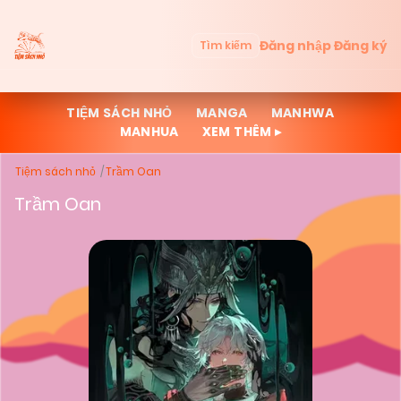
Đăng nhập
Đăng ký
Tìm kiếm
TIỆM SÁCH NHỎ
MANGA
MANHWA
MANHUA
XEM THÊM ▸
Tiệm sách nhỏ
Trầm Oan
Trầm Oan