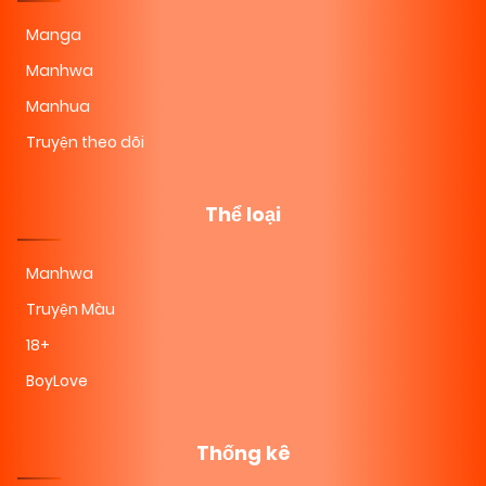
Manga
Manhwa
Manhua
Truyện theo dõi
Thể loại
Manhwa
Truyện Màu
18+
BoyLove
Thống kê