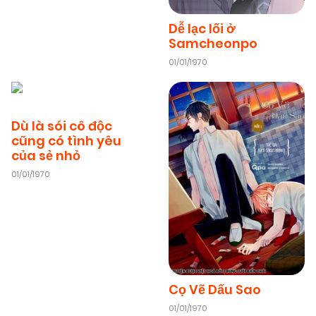
Dễ lạc lối ở
Samcheonpo
01/01/1970
Dù là sói cô độc
cũng có tình yêu
của sẻ nhỏ
01/01/1970
Cọ Vẽ Dấu Sao
01/01/1970