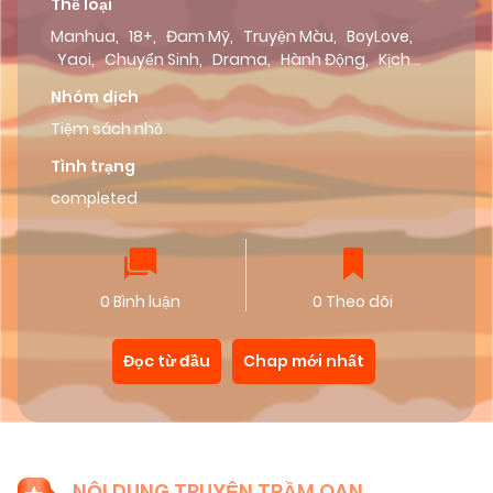
Thể loại
Manhua
,
18+
,
Đam Mỹ
,
Truyện Màu
,
BoyLove
,
Yaoi
,
Chuyển Sinh
,
Drama
,
Hành Động
,
Kịch
Tính
,
Lãng Mạn
,
Tình Cảm
,
Dưa Leo Truyện
Nhóm dịch
Tiệm sách nhỏ
Tình trạng
completed
0 Bình luận
0 Theo dõi
Đọc từ đầu
Chap mới nhất
NỘI DUNG TRUYỆN TRẦM OAN