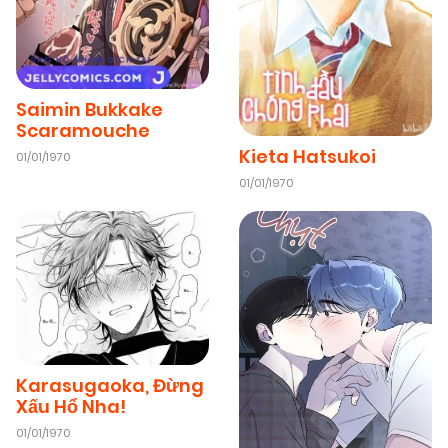
Saimin Bukkake
Scaramouche
Kieta Hatsukoi
01/01/1970
01/01/1970
Karasugaoka, Đừng
Xấu Hổ Nha!
01/01/1970