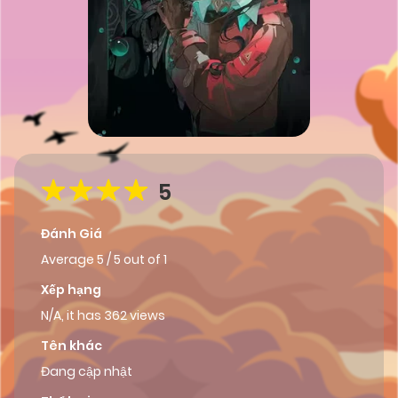
5
Đánh Giá
Average
5
/
5
out of
1
Xếp hạng
N/A, it has 362 views
Tên khác
Đang cập nhật