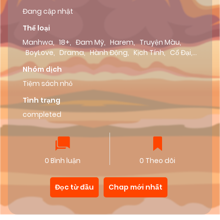
Đang cập nhật
Thể loại
Manhwa
,
18+
,
Đam Mỹ
,
Harem
,
Truyện Màu
,
BoyLove
,
Drama
,
Hành Động
,
Kịch Tính
,
Cổ Đại
,
Echi
,
ABO
,
Dưa Leo Truyện
Nhóm dịch
Tiệm sách nhỏ
Tình trạng
completed
0 Bình luận
0 Theo dõi
Đọc từ đầu
Chap mới nhất