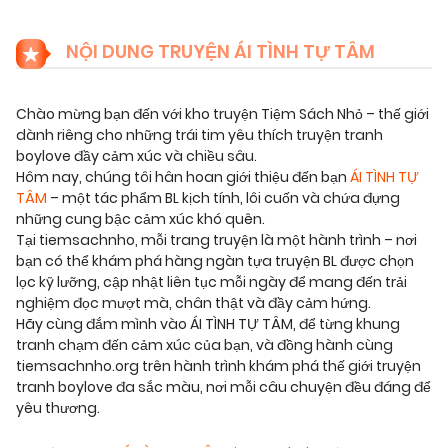
NỘI DUNG TRUYỆN ÁI TÌNH TỰ TÂM
Chào mừng bạn đến với kho truyện Tiệm Sách Nhỏ – thế giới
dành riêng cho những trái tim yêu thích truyện tranh
boylove đầy cảm xúc và chiều sâu.
Hôm nay, chúng tôi hân hoan giới thiệu đến bạn
ÁI TÌNH TỰ
TÂM
– một tác phẩm BL kịch tính, lôi cuốn và chứa đựng
những cung bậc cảm xúc khó quên.
Tại tiemsachnho, mỗi trang truyện là một hành trình – nơi
bạn có thể khám phá hàng ngàn tựa truyện BL được chọn
lọc kỹ lưỡng, cập nhật liên tục mỗi ngày để mang đến trải
nghiệm đọc mượt mà, chân thật và đầy cảm hứng.
Hãy cùng đắm mình vào ÁI TÌNH TỰ TÂM, để từng khung
tranh chạm đến cảm xúc của bạn, và đồng hành cùng
tiemsachnho.org trên hành trình khám phá thế giới truyện
tranh boylove đa sắc màu, nơi mỗi câu chuyện đều đáng để
yêu thương.