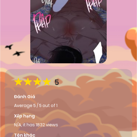
5
Đánh Giá
Average
5
/
5
out of
1
Xếp hạng
N/A, it has 1832 views
Tên khác