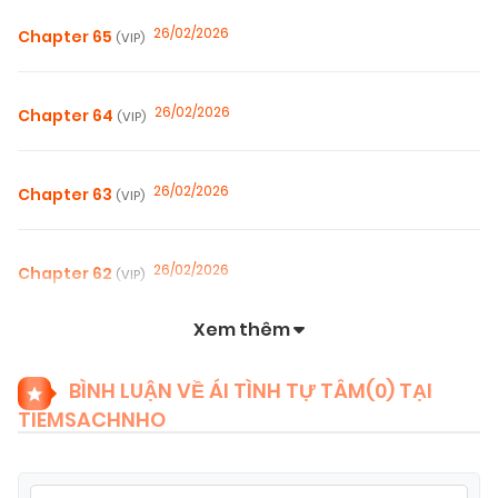
26/02/2026
Chapter 65
(VIP)
26/02/2026
Chapter 64
(VIP)
26/02/2026
Chapter 63
(VIP)
26/02/2026
Chapter 62
(VIP)
Xem thêm
26/02/2026
Chapter 61
(VIP)
BÌNH LUẬN VỀ ÁI TÌNH TỰ TÂM(
0
) TẠI
TIEMSACHNHO
26/02/2026
Chapter 60
(VIP)