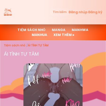
Đăng nhập
Đăng ký
Tìm kiếm
TIỆM SÁCH NHỎ
MANGA
MANHWA
MANHUA
XEM THÊM ▸
Tiệm sách nhỏ
ÁI TÌNH TỰ TÂM
ÁI TÌNH TỰ TÂM