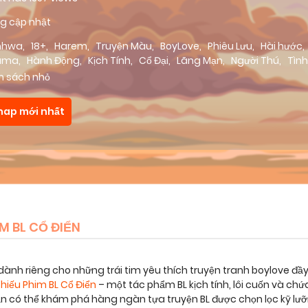
g cập nhật
nhwa
,
18+
,
Harem
,
Truyện Màu
,
BoyLove
,
Phiêu Lưu
,
Hài hước
,
ama
,
Hành Động
,
Kịch Tính
,
Cổ Đại
,
Lãng Mạn
,
Người Thú
,
Tìn
eshot
,
Manga
,
Dưa Leo Truyện
m sách nhỏ
hap mới nhất
 BL CỔ ĐIỂN
dành riêng cho những trái tim yêu thích truyện tranh boylove đầ
hiếu Phim BL Cổ Điển
– một tác phẩm BL kịch tính, lôi cuốn và c
bạn có thể khám phá hàng ngàn tựa truyện BL được chọn lọc kỹ lư