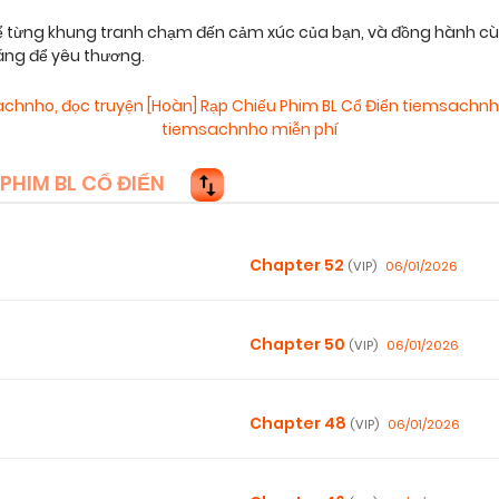
, để từng khung tranh chạm đến cảm xúc của bạn, và đồng hành c
áng để yêu thương.
msachnho
,
đọc truyện [Hoàn] Rạp Chiếu Phim BL Cổ Điển tiemsachnh
tiemsachnho miễn phí
HIM BL CỔ ĐIỂN
Chapter 52
06/01/2026
(VIP)
Chapter 50
06/01/2026
(VIP)
Chapter 48
06/01/2026
(VIP)