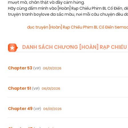
mượt mà, chân thật và đầy cảm hứng.
Hãy cùng đắm mình vào [Hoàn] Rạp Chiếu Phim BL Cổ Điển
truyện tranh boylove đa sắc màu, nơi mỗi câu chuyện đều đ
đọc truyện [Hoàn] Rạp Chiếu Phim BL Cổ Điển tie
DANH SÁCH CHƯƠNG [HOÀN] RẠP CHIẾU P
Chapter 53
06/01/2026
(VIP)
Chapter 51
06/01/2026
(VIP)
Chapter 49
06/01/2026
(VIP)