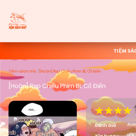
TIỆM SÁ
Tiệm sách nhỏ
[Hoàn] Rạp Chiếu Phim BL Cổ Điển
[Hoàn] Rạp Chiếu Phim BL Cổ Điển
Ave
Đánh Giá
N/A,