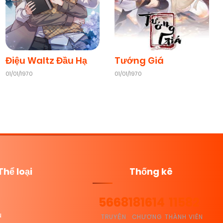
Điệu Waltz Đầu Hạ
Tướng Giá
01/01/1970
01/01/1970
Thể loại
Thống kê
5668
181614
11582
u
TRUYỆN
CHƯƠNG
THÀNH VIÊN