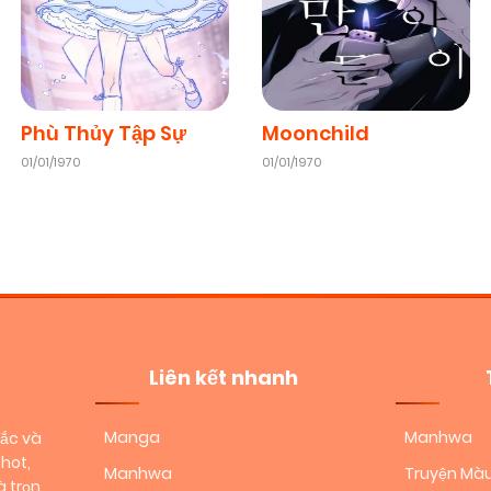
Chapter 20
06/01/2026
(VIP)
Chapter 18
06/01/2026
(VIP)
Phù Thủy Tập Sự
Moonchild
01/01/1970
01/01/1970
Chapter 16
06/01/2026
(VIP)
Chapter 14
06/01/2026
(VIP)
Chapter 12
06/01/2026
(VIP)
Liên kết nhanh
Chapter 10
06/01/2026
(VIP)
Manga
Manhwa
sắc và
hot,
Manhwa
Truyện Mà
 trọn