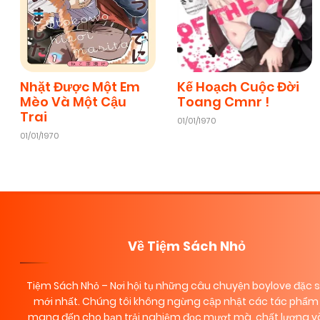
Chapter 21
06/01/2026
(VIP)
Chapter 19
06/01/2026
(VIP)
Nhặt Được Một Em
Kế Hoạch Cuộc Đời
Mèo Và Một Cậu
Toang Cmnr !
Trai
01/01/1970
Chapter 17
06/01/2026
(VIP)
01/01/1970
Chapter 15
06/01/2026
(VIP)
Chapter 13
06/01/2026
(VIP)
Về Tiệm Sách Nhỏ
Chapter 11
06/01/2026
(VIP)
Tiệm Sách Nhỏ
– Nơi hội tụ những câu chuyện boylove đặc 
mới nhất. Chúng tôi không ngừng cập nhật các tác phẩm 
mang đến cho bạn trải nghiệm đọc mượt mà, chất lượng và