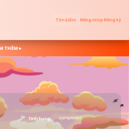
Tìm kiếm
Đăng nhập
Đăng ký
M THÊM ▸
completed
Tình trạng