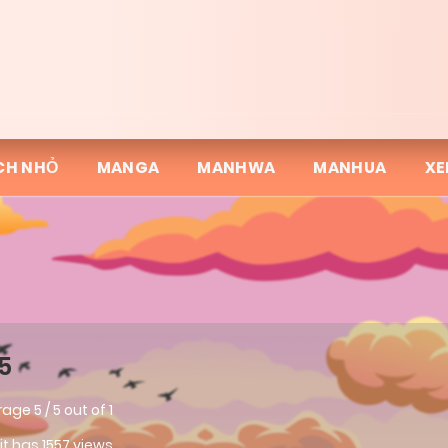
CH NHỎ
MANGA
MANHWA
MANHUA
XE
5
rage
5
/
5
out of
1
 it has 1557 views