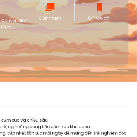
0 Bình luận
0 Theo dõi
Chuyển Sinh
,
h Cảm
,
y cảm xúc và chiều sâu.
hứa đựng những cung bậc cảm xúc khó quên.
ỡng, cập nhật liên tục mỗi ngày để mang đến trải nghiệm đọc