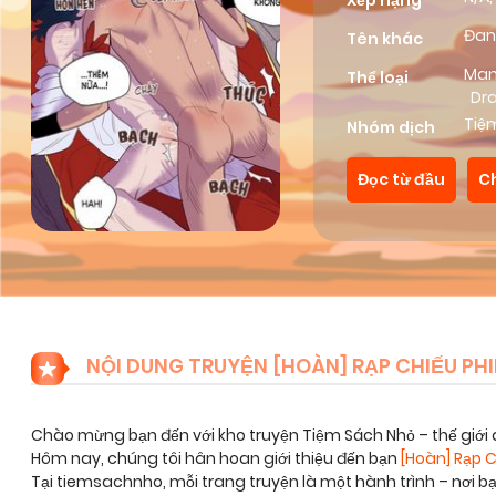
Xếp hạng
Đan
Tên khác
Ma
Thể loại
Dr
On
Tiệ
Nhóm dịch
Đọc từ đầu
C
NỘI DUNG TRUYỆN [HOÀN] RẠP CHIẾU PHIM
Chào mừng bạn đến với kho truyện Tiệm Sách Nhỏ – thế giới 
Hôm nay, chúng tôi hân hoan giới thiệu đến bạn
[Hoàn] Rạp C
Tại tiemsachnho, mỗi trang truyện là một hành trình – nơi 