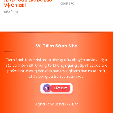
01/01/1970
Vệ Chiaki
01/01/1970
Về Tiệm Sách Nhỏ
Tiệm Sách Nhỏ
– Nơi hội tụ những câu chuyện boylove đặc
sắc và mới nhất. Chúng tôi không ngừng cập nhật các tác
phẩm hot, mang đến cho bạn trải nghiệm đọc mượt mà,
chất lượng và trọn vẹn cảm xúc.
S
T
LẤY KEY
Signal: chauchau774.74