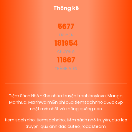
Thống kê
5677
TRUYỆN
181954
CHƯƠNG
11667
THÀNH VIÊN
Tiệm Sách Nhỏ - Kho chứa truyện tranh boylove, Manga,
Manhua, Manhwa miễn phí của tiemsachnho được cập
nhật mới nhất và không quảng cáo
tiem sach nho
,
tiemsachnho
,
tiệm sách nhỏ truyện
,
dưa leo
truyện
,
quả anh đào cuteo
,
roadsteam
,