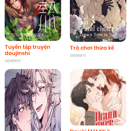
Tuyển tập truyện
Trò chơi thừa kế
doujinshi
01/01/1970
01/01/1970