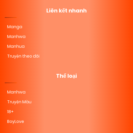
Liên kết nhanh
Manga
Manhwa
Manhua
Truyện theo dõi
Thể loại
Manhwa
Truyện Màu
18+
BoyLove