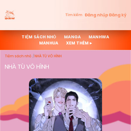
Đăng nhập
Đăng ký
Tìm kiếm
TIỆM SÁCH NHỎ
MANGA
MANHWA
MANHUA
XEM THÊM ▸
Tiệm sách nhỏ
NHÀ TÙ VÔ HÌNH
NHÀ TÙ VÔ HÌNH