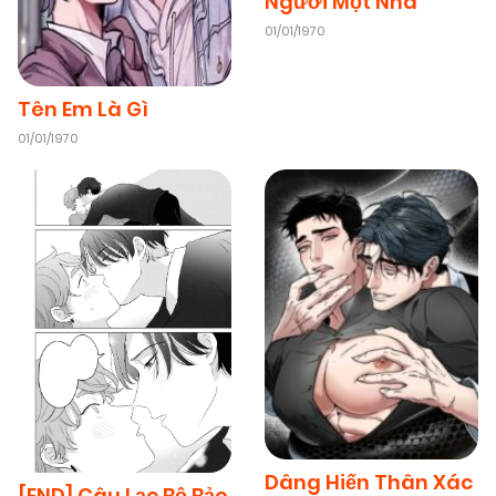
Người Một Nhà
01/01/1970
Tên Em Là Gì
01/01/1970
Dâng Hiến Thân Xác
[END] Câu Lạc Bộ Bảo