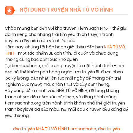
NỘI DUNG TRUYỆN NHÀ TÙ VÔ HÌNH
Chào mừng bạn đến với kho truyện Tiệm Sách Nhỏ – thế giới
dành riêng cho những trái tim yêu thích truyện tranh
boylove đầy cảm xúc và chiều sâu.
Hôm nay, chúng tôi hân hoan giới thiệu đến bạn
NHÀ TÙ VÔ
HÌNH
– một tác phẩm BL kịch tính, lôi cuốn và chứa đựng
những cung bậc cảm xúc khó quên.
Tại tiemsachnho, mỗi trang truyện là một hành trình – nơi
bạn có thể khám phá hàng ngàn tựa truyện BL được chọn
lọc kỹ lưỡng, cập nhật liên tục mỗi ngày để mang đến trải
nghiệm đọc mượt mà, chân thật và đầy cảm hứng.
Hãy cùng đắm mình vào NHÀ TÙ VÔ HÌNH, để từng khung
tranh chạm đến cảm xúc của bạn, và đồng hành cùng
tiemsachnho.org trên hành trình khám phá thế giới truyện
tranh boylove đa sắc màu, nơi mỗi câu chuyện đều đáng để
yêu thương.
đọc truyện NHÀ TÙ VÔ HÌNH tiemsachnho
,
đọc truyện