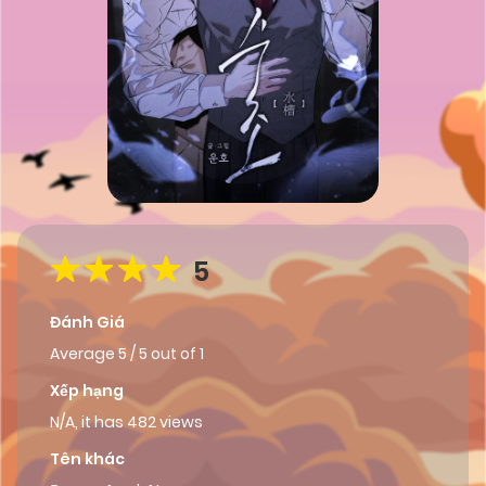
5
Đánh Giá
Average
5
/
5
out of
1
Xếp hạng
N/A, it has 482 views
Tên khác