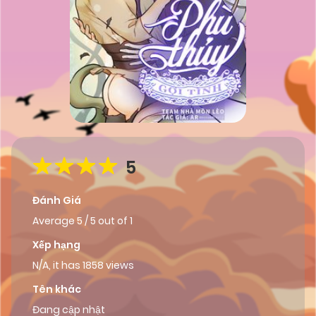
5
Đánh Giá
Average
5
/
5
out of
1
Xếp hạng
N/A, it has 1858 views
Tên khác
Đang cập nhật