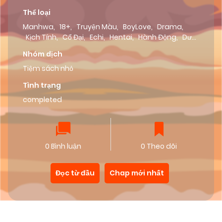
Thể loại
Manhwa
,
18+
,
Truyện Màu
,
BoyLove
,
Drama
,
Kịch Tính
,
Cổ Đại
,
Echi
,
Hentai
,
Hành Động
,
Dưa
Leo Truyện
Nhóm dịch
Tiệm sách nhỏ
Tình trạng
completed
0 Bình luận
0 Theo dõi
Đọc từ đầu
Chap mới nhất