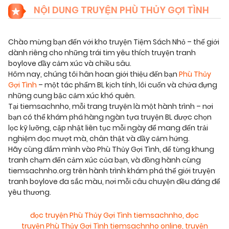
NỘI DUNG TRUYỆN PHÙ THỦY GỢI TÌNH
Chào mừng bạn đến với kho truyện Tiệm Sách Nhỏ – thế giới
dành riêng cho những trái tim yêu thích truyện tranh
boylove đầy cảm xúc và chiều sâu.
Hôm nay, chúng tôi hân hoan giới thiệu đến bạn
Phù Thủy
Gợi Tình
– một tác phẩm BL kịch tính, lôi cuốn và chứa đựng
những cung bậc cảm xúc khó quên.
Tại tiemsachnho, mỗi trang truyện là một hành trình – nơi
bạn có thể khám phá hàng ngàn tựa truyện BL được chọn
lọc kỹ lưỡng, cập nhật liên tục mỗi ngày để mang đến trải
nghiệm đọc mượt mà, chân thật và đầy cảm hứng.
Hãy cùng đắm mình vào Phù Thủy Gợi Tình, để từng khung
tranh chạm đến cảm xúc của bạn, và đồng hành cùng
tiemsachnho.org trên hành trình khám phá thế giới truyện
tranh boylove đa sắc màu, nơi mỗi câu chuyện đều đáng để
yêu thương.
đọc truyện Phù Thủy Gợi Tình tiemsachnho
,
đọc
truyện Phù Thủy Gợi Tình tiemsachnho online
,
truyện