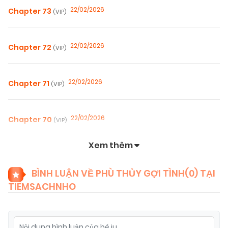
22/02/2026
Chapter 73
(VIP)
22/02/2026
Chapter 72
(VIP)
22/02/2026
Chapter 71
(VIP)
22/02/2026
Chapter 70
(VIP)
Xem thêm
22/02/2026
Chapter 69
(VIP)
BÌNH LUẬN VỀ PHÙ THỦY GỢI TÌNH(
0
) TẠI
TIEMSACHNHO
22/02/2026
Chapter 68
(VIP)
22/02/2026