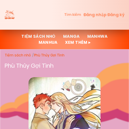
Đăng nhập
Đăng ký
Tìm kiếm
TIỆM SÁCH NHỎ
MANGA
MANHWA
MANHUA
XEM THÊM ▸
Tiệm sách nhỏ
Phù Thủy Gợi Tình
Phù Thủy Gợi Tình