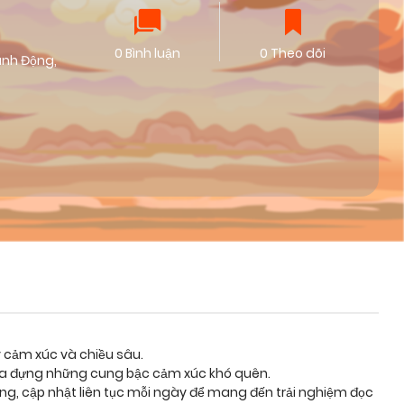
0 Bình luận
0 Theo dõi
ành Động
,
y cảm xúc và chiều sâu.
chứa đựng những cung bậc cảm xúc khó quên.
ỡng, cập nhật liên tục mỗi ngày để mang đến trải nghiệm đọc