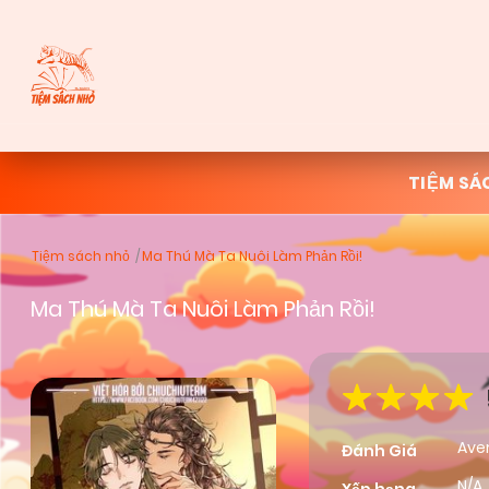
TIỆM SÁ
Tiệm sách nhỏ
Ma Thú Mà Ta Nuôi Làm Phản Rồi!
Ma Thú Mà Ta Nuôi Làm Phản Rồi!
Ave
Đánh Giá
N/A,