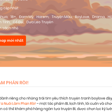
g cập nhật
nhua
,
18+
,
Đam Mỹ
,
Harem
,
Truyện Màu
,
BoyLove
,
Drama
,
H
h Tính
,
Cổ Đại
,
Dưa Leo Truyện
m sách nhỏ
hap mới nhất
M PHẢN RỒI!
dành riêng cho những trái tim yêu thích truyện tranh boylove đầ
a Nuôi Làm Phản Rồi!
– một tác phẩm BL kịch tính, lôi cuốn và 
bạn có thể khám phá hàng ngàn tựa truyện BL được chọn lọc kỹ lư