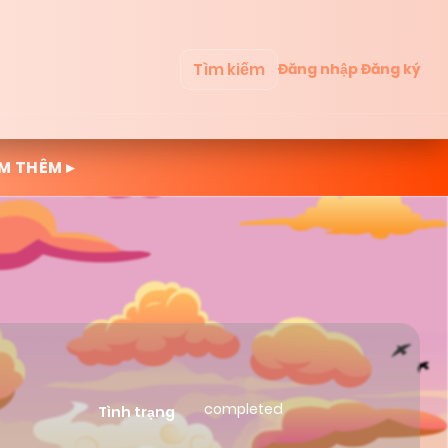
Tìm kiếm
Đăng nhập
Đăng ký
M THÊM ▸
completed
Tình trạng