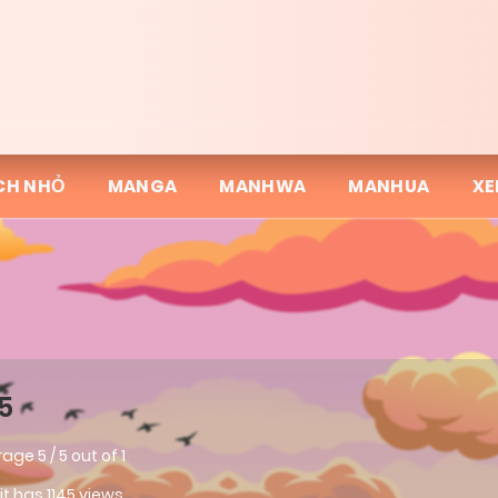
CH NHỎ
MANGA
MANHWA
MANHUA
XE
5
rage
5
/
5
out of
1
 it has 1145 views