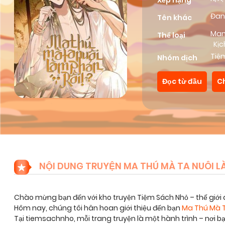
Xếp hạng
Đan
Tên khác
Ma
Thể loại
Kịc
Tiệ
Nhóm dịch
Đọc từ đầu
C
NỘI DUNG TRUYỆN MA THÚ MÀ TA NUÔI LÀ
Chào mừng bạn đến với kho truyện Tiệm Sách Nhỏ – thế giới 
Hôm nay, chúng tôi hân hoan giới thiệu đến bạn
Ma Thú Mà T
Tại tiemsachnho, mỗi trang truyện là một hành trình – nơi 