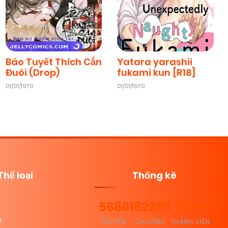
Báo Tuyết Thích Cắn
Yatara yarashii
Đuôi (Drop)
fukami kun [R18]
01/01/1970
01/01/1970
Thể loại
Thống kê
5680
182288
11798
u
TRUYỆN
CHƯƠNG
THÀNH VIÊN