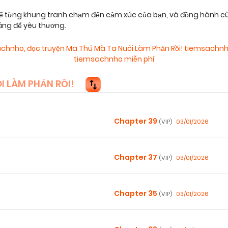
ể từng khung tranh chạm đến cảm xúc của bạn, và đồng hành cù
áng để yêu thương.
sachnho
,
đọc truyện Ma Thú Mà Ta Nuôi Làm Phản Rồi! tiemsachnh
tiemsachnho miễn phí
 LÀM PHẢN RỒI!
Chapter 39
03/01/2026
(VIP)
Chapter 37
03/01/2026
(VIP)
Chapter 35
03/01/2026
(VIP)