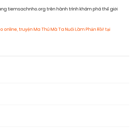
ng tiemsachnho.org trên hành trình khám phá thế giới
o online
,
truyện Ma Thú Mà Ta Nuôi Làm Phản Rồi! tại